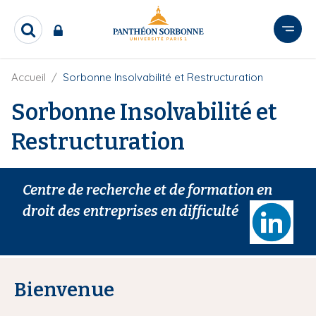
A
l
R
l
e
e
c
r
F
Accueil
Sorbonne Insolvabilité et Restructuration
h
i
e
a
l
Sorbonne Insolvabilité et
r
u
d
c
c
'
h
Restructuration
o
A
e
r
n
r
i
t
a
Centre de recherche et de formation en
e
n
droit des entreprises en difficulté
e
n
u
p
r
i
Bienvenue
n
c