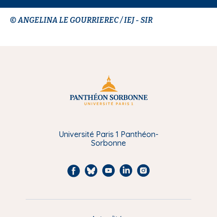
© ANGELINA LE GOURRIEREC / IEJ - SIR
Université Paris 1 Panthéon-
Sorbonne
F
B
Y
L
I
a
l
o
i
n
c
u
u
n
s
e
e
t
k
t