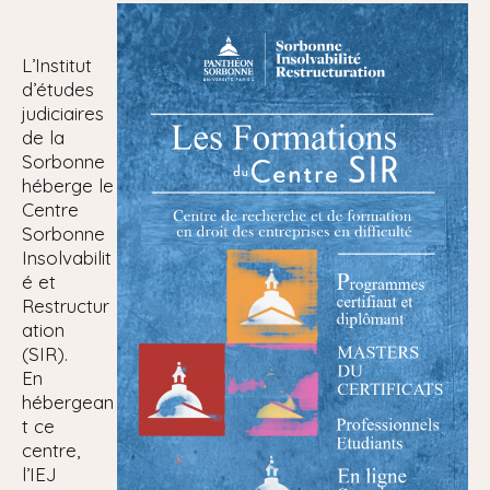
i
p
L’Institut
a
d’études
l
judiciaires
de la
Sorbonne
héberge le
Centre
Sorbonne
Insolvabilit
é et
Restructur
ation
(SIR).
En
hébergean
t ce
centre,
l’IEJ