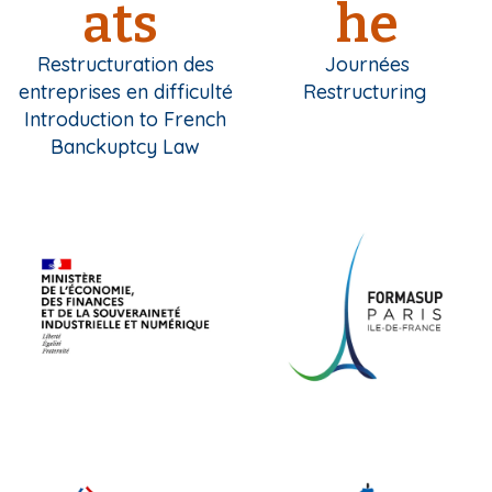
ats
he
Restructuration des
Journées
entreprises en difficulté
Restructuring
Introduction to French
Banckuptcy Law
m
m
e
e
d
d
i
i
a
a
m
m
e
e