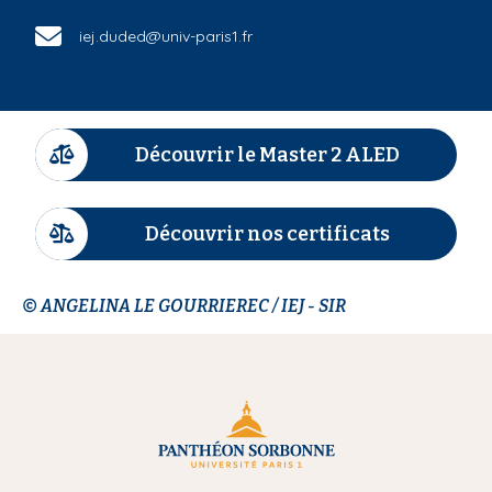
iej.duded@univ-paris1.fr
Découvrir le Master 2 ALED
I
c
ô
Découvrir nos certificats
n
I
e
c
ô
© ANGELINA LE GOURRIEREC / IEJ - SIR
n
e