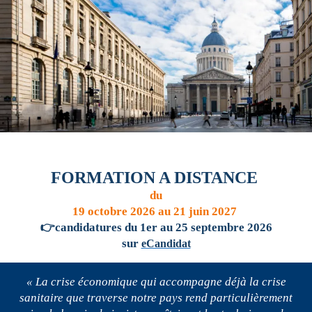
i
p
a
l
FORMATION A DISTANCE
du
19 octobre 2026 au 21 juin 2027
👉
candidatures du 1er au 25 septembre 2026
sur
eCandidat
« La crise économique qui accompagne déjà la crise
sanitaire que traverse notre pays rend particulièrement