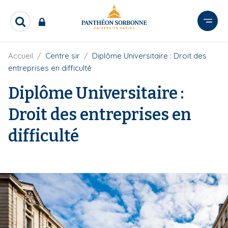
A
l
R
l
e
e
c
r
F
Accueil
Centre sir
Diplôme Universitaire : Droit des
h
i
e
a
entreprises en difficulté
l
r
u
d
c
Diplôme Universitaire :
c
'
h
o
A
e
Droit des entreprises en
r
n
r
i
t
difficulté
a
e
n
e
n
u
p
r
i
n
c