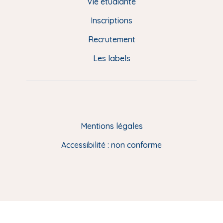
d
Vie étudiante
d
Inscriptions
e
Recrutement
p
Les labels
a
g
e
F
Mentions légales
R
Accessibilité : non conforme