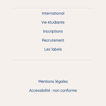
i
e
International
d
Vie étudiante
d
Inscriptions
e
Recrutement
p
Les labels
a
g
e
F
Mentions légales
R
Accessibilité : non conforme