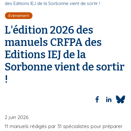
i
des Editions IEJ de la Sorbonne vient de sortir !
i
l
p
d
Évènement
'
a
A
L'édition 2026 des
l
r
i
manuels CRFPA des
a
n
Editions IEJ de la
e
Sorbonne vient de sortir
!
2 juin 2026
11 manuels rédigés par 31 spécialistes pour préparer